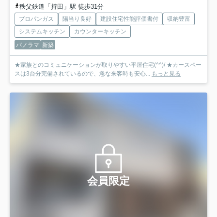
秩父鉄道「持田」駅 徒歩31分
プロパンガス
陽当り良好
建設住宅性能評価書付
収納豊富
システムキッチン
カウンターキッチン
パノラマ
新築
★家族とのコミュニケーションが取りやすい平屋住宅(^^)/ ★カースペー
スは3台分完備されているので、急な来客時も安心...
もっと見る
会員限定