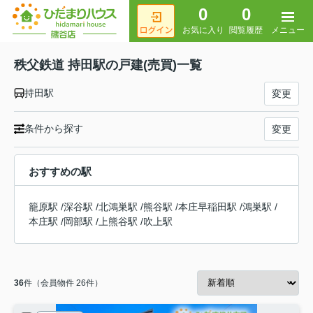
0
0
メニュー
お気に入り
閲覧履歴
秩父鉄道 持田駅の戸建(売買)一覧
持田駅
変更
条件から探す
変更
おすすめの駅
籠原駅
/
深谷駅
/
北鴻巣駅
/
熊谷駅
/
本庄早稲田駅
/
鴻巣駅
/
本庄駅
/
岡部駅
/
上熊谷駅
/
吹上駅
36
件（会員物件 26件）