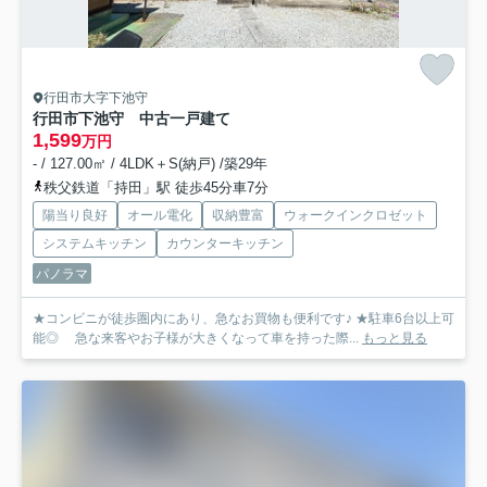
行田市大字下池守
行田市下池守 中古一戸建て
1,599
万円
- / 127.00㎡ / 4LDK＋S(納戸) /築29年
秩父鉄道「持田」駅 徒歩45分車7分
陽当り良好
オール電化
収納豊富
ウォークインクロゼット
システムキッチン
カウンターキッチン
パノラマ
★コンビニが徒歩圏内にあり、急なお買物も便利です♪ ★駐車6台以上可
能◎ 急な来客やお子様が大きくなって車を持った際...
もっと見る