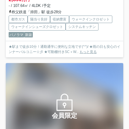
- / 107.64㎡ / 4LDK /予定
秩父鉄道「持田」駅 徒歩28分
都市ガス
陽当り良好
収納豊富
ウォークインクロゼット
ウォークインシューズクロゼット
システムキッチン
パノラマ
新築
★駅まで徒歩10分！通勤通学に便利な立地です(^^)/ ★雨の日も安心のイ
ンナーバルコニー☆彡 ★可動棚付きSC＋W...
もっと見る
会員限定