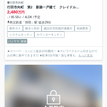
行田市向町
行田市向町 第2 新築一戸建て クレイドルガーデン 02
2,480
万円
- / 95.58㎡ / 4LDK /予定
秩父鉄道「持田」駅 徒歩29分
都市ガス
陽当り良好
建設住宅性能評価書付
収納豊富
システムキッチン
カウンターキッチン
パノラマ
新築
★スーパー・コンビニ徒歩10分圏内！ ★テレワークルーム付きなので
お仕事に集中できます◎ ★駐車3台可能！急な来客も...
もっと見る