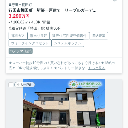
行田市棚田町
行田市棚田町 新築一戸建て リーブルガーデン 01
3,290
万円
- / 106.82㎡ / 4LDK /新築
秩父鉄道「持田」駅 徒歩30分
都市ガス
陽当り良好
建設住宅性能評価書付
収納豊富
ウォークインクロゼット
システムキッチン
パノラマ
新築
★スーパー徒歩10分圏内！買い忘れがあってもすぐ行ける♪ ★18帖の
広々LDKで開放感たっぷり！ ★パントリー付きな...
もっと見る
中古一戸建