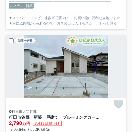
パノラマ
新築
★スーパー・コンビニ徒歩10分圏内！ お買い物に便利な立地です☆
★前面道路幅が8ｍあるので、お車の出し入れもスムー...
もっと見る
新築一戸建
行田市大字谷郷
行田市谷郷 新築一戸建て ブルーミングガーデン 01
2,790
万円
7月13日 値下げ
- / 95.64㎡ / 3LDK /新築