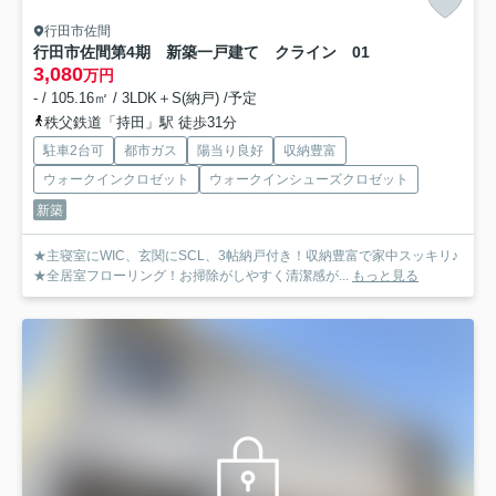
行田市佐間
行田市佐間第4期 新築一戸建て クライン 01
3,080
万円
- / 105.16㎡ / 3LDK＋S(納戸) /予定
秩父鉄道「持田」駅 徒歩31分
駐車2台可
都市ガス
陽当り良好
収納豊富
ウォークインクロゼット
ウォークインシューズクロゼット
新築
★主寝室にWIC、玄関にSCL、3帖納戸付き！収納豊富で家中スッキリ♪
★全居室フローリング！お掃除がしやすく清潔感が...
もっと見る