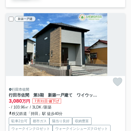
新築一戸建
行田市佐間
行田市佐間 第3期 新築一戸建て ワイウッドコート 03
3,080
万円
7月31日 値下げ
- / 103.96㎡ / 3LDK /新築
秩父鉄道「持田」駅 徒歩40分
駐車2台可
都市ガス
陽当り良好
収納豊富
ウォークインクロゼット
ウォークインシューズクロゼット