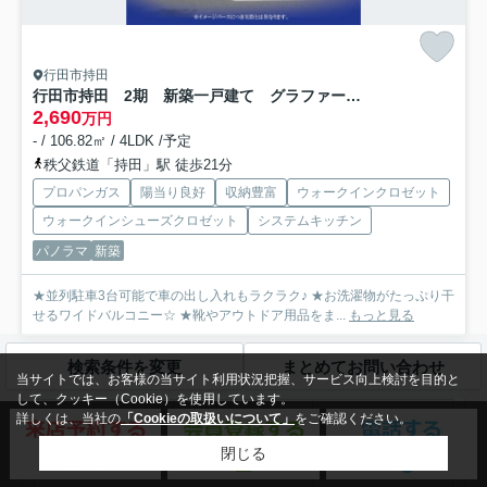
行田市持田
行田市持田 2期 新築一戸建て グラファーレ 01
2,690
万円
- / 106.82㎡ / 4LDK /予定
秩父鉄道「持田」駅 徒歩21分
プロパンガス
陽当り良好
収納豊富
ウォークインクロゼット
ウォークインシューズクロゼット
システムキッチン
パノラマ
新築
★並列駐車3台可能で車の出し入れもラクラク♪ ★お洗濯物がたっぷり干
せるワイドバルコニー☆ ★靴やアウトドア用品をま...
もっと見る
検索条件を変更
まとめてお問い合わせ
当サイトでは、お客様の当サイト利用状況把握、サービス向上検討を目的と
持田の掲載物件の価格相場
して、クッキー（Cookie）を使用しています。
価格相場
募集件数
詳しくは、当社の
「Cookieの取扱いについて」
をご確認ください。
閉じる
-
-
1R～1K