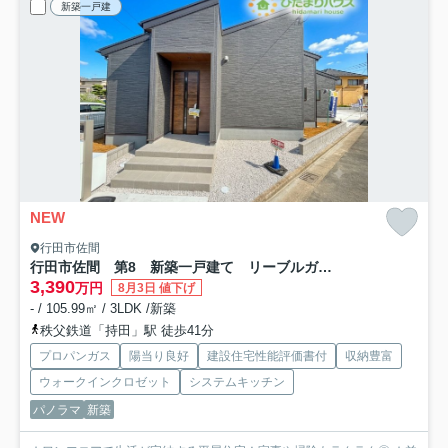
新築一戸建
NEW
行田市佐間
行田市佐間 第8 新築一戸建て リーブルガーデン 01
3,390
万円
8月3日 値下げ
- / 105.99㎡ / 3LDK /新築
秩父鉄道「持田」駅 徒歩41分
プロパンガス
陽当り良好
建設住宅性能評価書付
収納豊富
ウォークインクロゼット
システムキッチン
パノラマ
新築