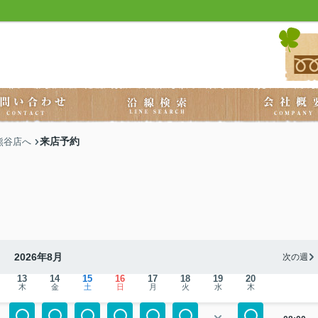
来店予約
熊谷店へ
2026年8月
次の週
13
14
15
16
17
18
19
20
木
金
土
日
月
火
水
木