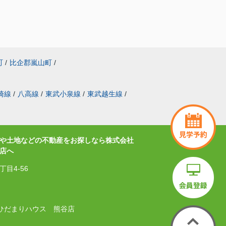
町
/
比企郡嵐山町
/
崎線
/
八高線
/
東武小泉線
/
東武越生線
/
や土地などの不動産をお探しなら株式会社
店へ
目4-56
式会社ひだまりハウス 熊谷店
.