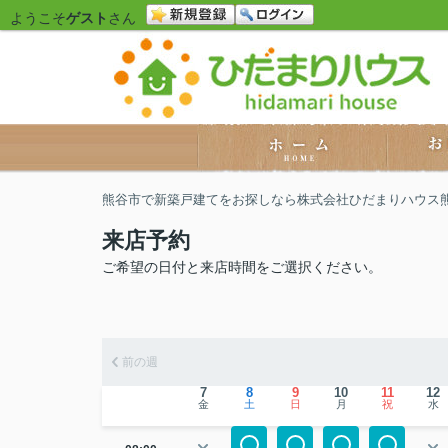
ようこそ
ゲスト
さん
熊谷市で新築戸建てをお探しなら株式会社ひだまりハウス
来店予約
ご希望の日付と来店時間をご選択ください。
前の週
7
8
9
10
11
12
金
土
日
月
祝
水