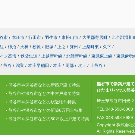
谷市
/
本庄市
/
行田市
/
羽生市
/
東松山市
/
大里郡寄居町
/
比企郡滑川
組
/
柿沼
/
天神
/
松原
/
肥塚
/
上之
/
箕田
/
上柴町東
/
久下
/
イン高海
/
秩父鉄道
/
上越新幹線
/
北陸新幹線
/
東武東上線
/
東武伊勢
/
熊谷
/
鴻巣
/
本庄早稲田
/
本庄
/
岡部
/
吹上
/
上熊谷
/
熊谷市で新築戸建て
熊谷市や深谷市などの新築戸建て特集
ひだまりハウス熊谷
熊谷市や深谷市などの中古戸建て特集
埼玉県熊谷市円光２丁
熊谷市や深谷市などの駅近物件特集
TEL:048-598-6969
熊谷市や深谷市などの新築6万円台特集
FAX:048-598-6989
熊谷市や深谷市などの50坪以上戸建て特集
Copyright 株
All Rights Reserved