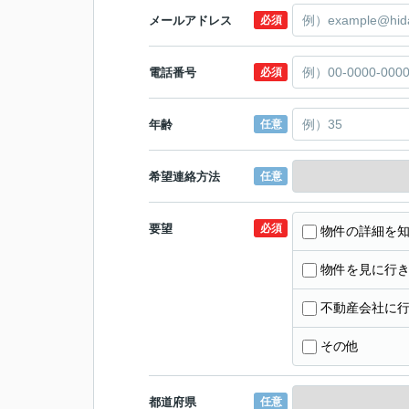
メールアドレス
必須
電話番号
必須
年齢
任意
希望連絡方法
任意
要望
必須
物件の詳細を
物件を見に行
不動産会社に
その他
都道府県
任意