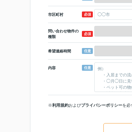
市区町村
必須
問い合わせ物件の
必須
種類
希望連絡時間
任意
内容
任意
※
利用規約
および
プライバシーポリシー
を必