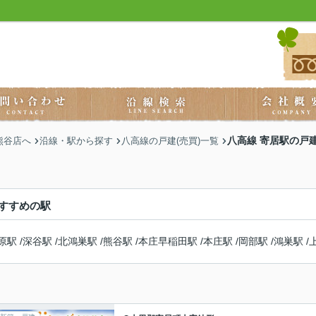
八高線 寄居駅の戸建
熊谷店へ
沿線・駅から探す
八高線の戸建(売買)一覧
すすめの駅
原駅
/
深谷駅
/
北鴻巣駅
/
熊谷駅
/
本庄早稲田駅
/
本庄駅
/
岡部駅
/
鴻巣駅
/