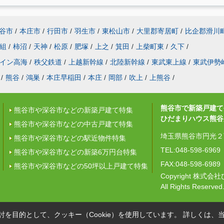
谷市
/
本庄市
/
行田市
/
羽生市
/
東松山市
/
大里郡寄居町
/
比企郡滑川
組
/
柿沼
/
天神
/
松原
/
肥塚
/
上之
/
箕田
/
上柴町東
/
久下
/
イン高海
/
秩父鉄道
/
上越新幹線
/
北陸新幹線
/
東武東上線
/
東武伊勢
/
熊谷
/
鴻巣
/
本庄早稲田
/
本庄
/
岡部
/
吹上
/
上熊谷
/
熊谷市で新築戸建て
熊谷市や深谷市などの新築戸建て特集
ひだまりハウス熊谷
熊谷市や深谷市などの中古戸建て特集
埼玉県熊谷市円光２丁
熊谷市や深谷市などの駅近物件特集
TEL:048-598-6969
熊谷市や深谷市などの新築6万円台特集
FAX:048-598-6989
熊谷市や深谷市などの50坪以上戸建て特集
Copyright 株
All Rights Reserved
を目的として、クッキー（Cookie）を使用しています。
詳しくは、