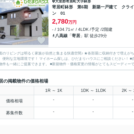
新築一戸建
大里郡寄居町
大字鉢形
寄居町鉢形 第6期 新築一戸建て クライ
ン 01
2,780
万円
- / 104.71㎡ / 4LDK /予定 /2階建
八高線
「
寄居
」駅 徒歩29分
ングは明るく家族が自然と集まる快適空間♪ ★各部屋に収納付きで増えがちな荷物もスッキリお片付け(^^)/ ★駅、小･中学校が徒歩圏内に
！ マイホーム探しは、ひだまりハウスにご相談ください！ ■自己資金¥０からの住宅購入できます! ■他社様でご紹介されて
物件も一緒にご提案できます。 ■新規物件・価格変更の情報がとてもスピーディーです。
居の掲載物件の価格相場
1R ～ 1K
1DK ～ 1LDK
2K ～ 
-
-
-
価格相場
-
-
-
募集件数