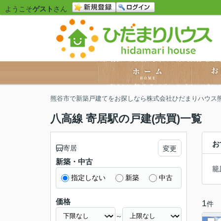
ようこそ
ゲスト
さん
熊谷市で新築戸建てをお探しなら株式会社ひだまりハウス
八高線 寄居駅の戸建(売買)一覧
お
寄居
変更
新築・中古
籠
指定しない
新築
中古
価格
1
件
～