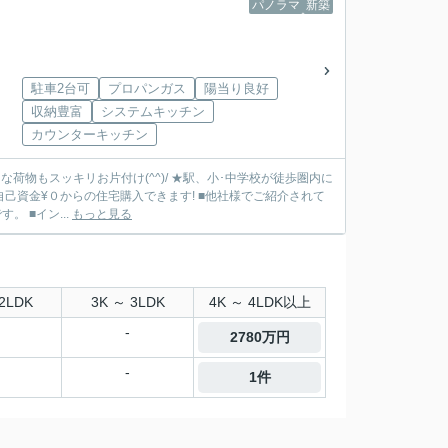
パノラマ
新築
駐車2台可
プロパンガス
陽当り良好
収納豊富
システムキッチン
カウンターキッチン
 ■イン...
もっと見る
2LDK
3K ～ 3LDK
4K ～ 4LDK以上
-
2780万円
-
1件