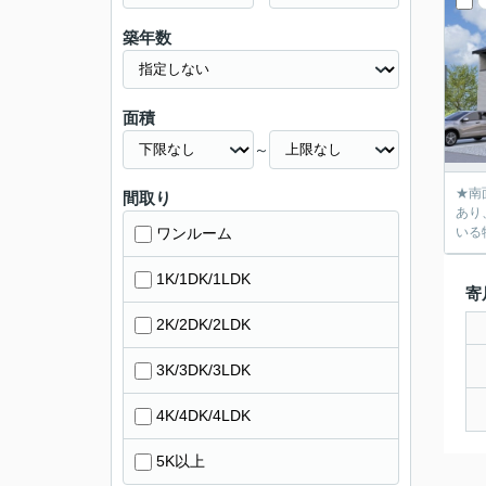
築年数
面積
～
★南面のリビ
間取り
あり、便利な立地環境です
ワンルーム
いる
1K/1DK/1LDK
寄
2K/2DK/2LDK
3K/3DK/3LDK
4K/4DK/4LDK
5K以上