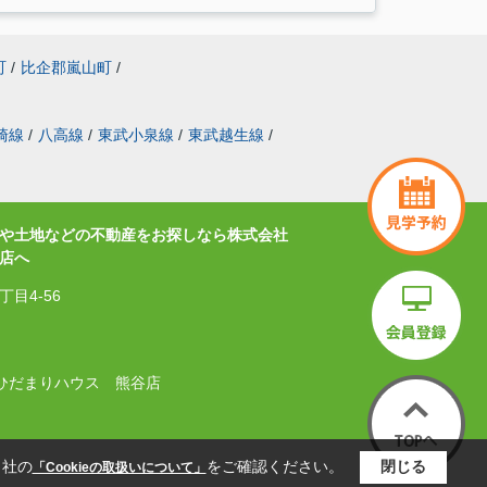
町
/
比企郡嵐山町
/
崎線
/
八高線
/
東武小泉線
/
東武越生線
/
や土地などの不動産をお探しなら株式会社
店へ
目4-56
式会社ひだまりハウス 熊谷店
.
当社の
をご確認ください。
閉じる
「Cookieの取扱いについて」