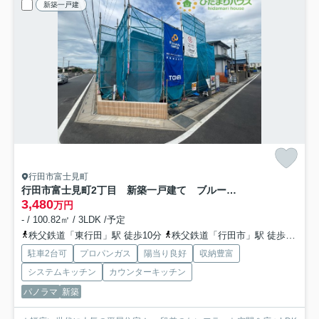
新築一戸建
行田市富士見町
行田市富士見町2丁目 新築一戸建て ブルーミングガーデン 01
3,480
万円
- / 100.82㎡ / 3LDK /予定
秩父鉄道「東行田」駅 徒歩10分
秩父鉄道「行田市」駅 徒歩23分
駐車2台可
プロパンガス
陽当り良好
収納豊富
システムキッチン
カウンターキッチン
パノラマ
新築