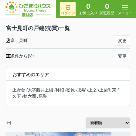
0
0
メニュー
お気に入り
閲覧履歴
富士見町の戸建(売買)一覧
富士見町
変更
条件から探す
変更
おすすめのエリア
上野台
/
大字藤井上組
/
柿沼
/
松原
/
肥塚
/
上之
/
上柴町東
/
久下
/
拾六間
/
屈巣
1
件