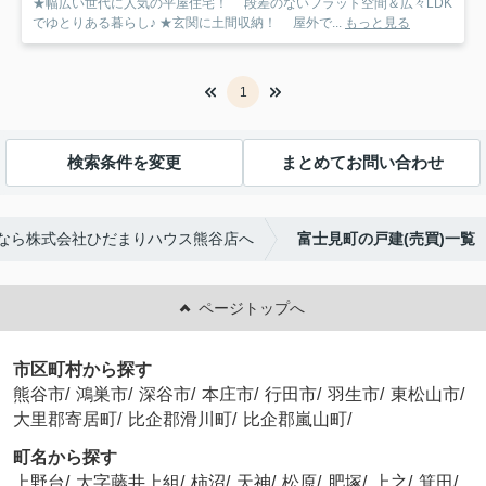
★幅広い世代に人気の平屋住宅！ 段差のないフラット空間＆広々LDK
でゆとりある暮らし♪ ★玄関に土間収納！ 屋外で...
もっと見る
1
検索条件を変更
まとめてお問い合わせ
なら株式会社ひだまりハウス熊谷店へ
富士見町の戸建(売買)一覧
ページトップへ
市区町村から探す
熊谷市
/
鴻巣市
/
深谷市
/
本庄市
/
行田市
/
羽生市
/
東松山市
/
大里郡寄居町
/
比企郡滑川町
/
比企郡嵐山町
/
町名から探す
上野台
/
大字藤井上組
/
柿沼
/
天神
/
松原
/
肥塚
/
上之
/
箕田
/