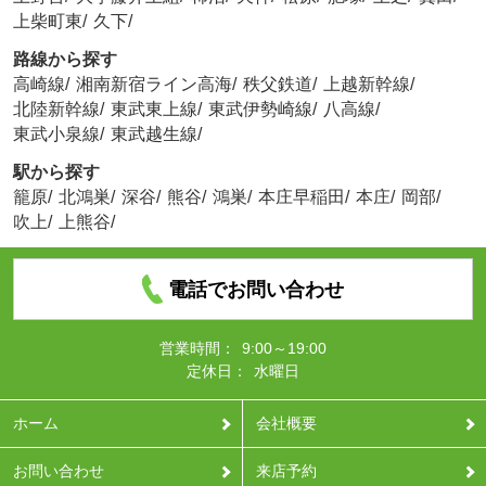
上柴町東
/
久下
/
路線から探す
高崎線
/
湘南新宿ライン高海
/
秩父鉄道
/
上越新幹線
/
北陸新幹線
/
東武東上線
/
東武伊勢崎線
/
八高線
/
東武小泉線
/
東武越生線
/
駅から探す
籠原
/
北鴻巣
/
深谷
/
熊谷
/
鴻巣
/
本庄早稲田
/
本庄
/
岡部
/
吹上
/
上熊谷
/
電話でお問い合わせ
営業時間：
9:00～19:00
定休日：
水曜日
ホーム
会社概要
お問い合わせ
来店予約