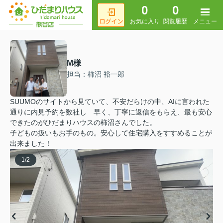
0
0
メニュー
お気に入り
閲覧履歴
M様
担当：柿沼 裕一郎
SUUMOのサイトから見ていて、不安だらけの中、AIに言われた
通りに内見予約を数社し 早く、丁寧に返信をもらえ、最も安心
できたのがひだまりハウスの柿沼さんでした。
子どもの扱いもお手のもの。安心して住宅購入をすすめることが
出来ました！
1
/
2