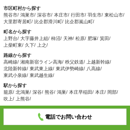
市区町村から探す
熊谷市
/
鴻巣市
/
深谷市
/
本庄市
/
行田市
/
羽生市
/
東松山市
/
大里郡寄居町
/
比企郡滑川町
/
比企郡嵐山町
/
町名から探す
上野台
/
大字藤井上組
/
柿沼
/
天神
/
松原
/
肥塚
/
箕田
/
上柴町東
/
久下
/
上之
/
路線から探す
高崎線
/
湘南新宿ライン高海
/
秩父鉄道
/
上越新幹線
/
北陸新幹線
/
東武東上線
/
東武伊勢崎線
/
八高線
/
東武小泉線
/
東武越生線
/
駅から探す
籠原
/
北鴻巣
/
深谷
/
熊谷
/
鴻巣
/
本庄早稲田
/
本庄
/
岡部
/
吹上
/
上熊谷
/
電話でお問い合わせ