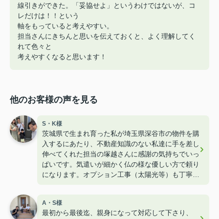
線引きができた。「妥協せよ」というわけではないが、コ
レだけは！！という
軸をもっていると考えやすい。
担当さんにきちんと思いを伝えておくと、よく理解してく
れて色々と
考えやすくなると思います！
他のお客様の声を見る
S・K様
茨城県で生まれ育った私が埼玉県深谷市の物件を購
入するにあたり、不動産知識のない私達に手を差し
伸べてくれた担当の塚越さんに感謝の気持ちでいっ
ぱいです。気遣いが細かく仏の様な優しい方で頼り
になります。オプション工事（太陽光等）も丁寧に
教えて下さりたくさんのワガママを聞いて下さりま
した。子供も含め家族みんな塚越LOVEです！！
A・S様
最初から最後迄、親身になって対応して下さり、