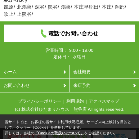
籠原
/
北鴻巣
/
深谷
/
熊谷
/
鴻巣
/
本庄早稲田
/
本庄
/
岡部
/
吹上
/
上熊谷
/
電話でお問い合わせ
営業時間：
9:00～19:00
定休日：
水曜日
ホーム
会社概要
お問い合わせ
来店予約
プライバシーポリシー
利用規約
アクセスマップ
(c) 株式会社ひだまりハウス 熊谷店 All rights reserved.
当サイトでは、お客様の当サイト利用状況把握、サービス向上検討を目的と
して、クッキー（Cookie）を使用しています。
詳しくは、当社の
「Cookieの取扱いについて」
をご確認ください。