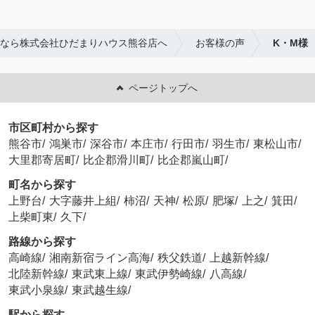
なら株式会社ひだまりハウス熊谷店へ
お客様の声
K・M様
ページトップへ
市区町村から探す
熊谷市
/
鴻巣市
/
深谷市
/
本庄市
/
行田市
/
羽生市
/
東松山市
/
大里郡寄居町
/
比企郡滑川町
/
比企郡嵐山町
/
町名から探す
上野台
/
大字藤井上組
/
柿沼
/
天神
/
松原
/
肥塚
/
上之
/
箕田
/
上柴町東
/
久下
/
路線から探す
高崎線
/
湘南新宿ライン高海
/
秩父鉄道
/
上越新幹線
/
北陸新幹線
/
東武東上線
/
東武伊勢崎線
/
八高線
/
東武小泉線
/
東武越生線
/
駅から探す