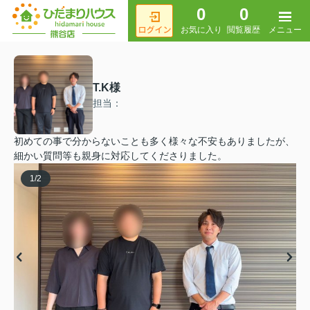
0
0
メニュー
お気に入り
閲覧履歴
T.K様
担当：
初めての事で分からないことも多く様々な不安もありましたが、
細かい質問等も親身に対応してくださりました。
1
/
2