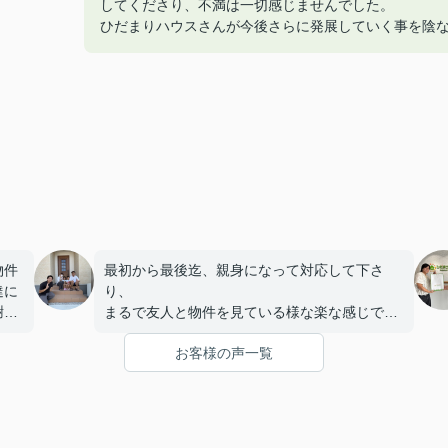
してくださり、不満は一切感じませんでした。
ひだまりハウスさんが今後さらに発展していく事を陰
物件
最初から最後迄、親身になって対応して下さ
達に
り、
謝の
まるで友人と物件を見ている様な楽な感じで過
の様
ごすことができました。
お客様の声一覧
工事
んの
め家