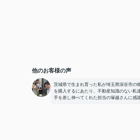
他のお客様の声
茨城県で生まれ育った私が埼玉県深谷市の
を購入するにあたり、不動産知識のない私
手を差し伸べてくれた担当の塚越さんに感
気持ちでいっぱいです。気遣いが細かく仏
な優しい方で頼りになります。オプション
（太陽光等）も丁寧に教えて下さりたくさ
ワガママを聞いて下さりました。子供も含
族みんな塚越LOVEです！！