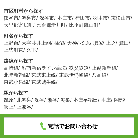
市区町村から探す
熊谷市
/
鴻巣市
/
深谷市
/
本庄市
/
行田市
/
羽生市
/
東松山市
/
大里郡寄居町
/
比企郡滑川町
/
比企郡嵐山町
/
町名から探す
上野台
/
大字藤井上組
/
柿沼
/
天神
/
松原
/
肥塚
/
上之
/
箕田
/
上柴町東
/
久下
/
路線から探す
高崎線
/
湘南新宿ライン高海
/
秩父鉄道
/
上越新幹線
/
北陸新幹線
/
東武東上線
/
東武伊勢崎線
/
八高線
/
東武小泉線
/
東武越生線
/
駅から探す
籠原
/
北鴻巣
/
深谷
/
熊谷
/
鴻巣
/
本庄早稲田
/
本庄
/
岡部
/
吹上
/
上熊谷
/
電話でお問い合わせ