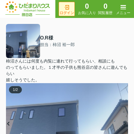
0
0
メニュー
お気に入り
閲覧履歴
O.R様
担当：柿沼 裕一郎
柿沼さんには何度も内覧に連れて行ってもらい、相談にも
のってもらいました。１才半の子供も熊谷店の皆さんに遊んでも
らい
嬉しそうでした。
1
/
2