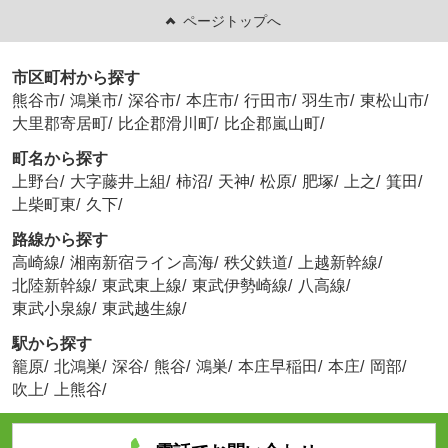
ページトップへ
市区町村から探す
熊谷市
/
鴻巣市
/
深谷市
/
本庄市
/
行田市
/
羽生市
/
東松山市
/
大里郡寄居町
/
比企郡滑川町
/
比企郡嵐山町
/
町名から探す
上野台
/
大字藤井上組
/
柿沼
/
天神
/
松原
/
肥塚
/
上之
/
箕田
/
上柴町東
/
久下
/
路線から探す
高崎線
/
湘南新宿ライン高海
/
秩父鉄道
/
上越新幹線
/
北陸新幹線
/
東武東上線
/
東武伊勢崎線
/
八高線
/
東武小泉線
/
東武越生線
/
駅から探す
籠原
/
北鴻巣
/
深谷
/
熊谷
/
鴻巣
/
本庄早稲田
/
本庄
/
岡部
/
吹上
/
上熊谷
/