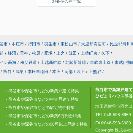
お客様の声一覧
工事
んの
め家
谷市
/
本庄市
/
行田市
/
羽生市
/
東松山市
/
大里郡寄居町
/
比企郡滑川
組
/
柿沼
/
天神
/
松原
/
肥塚
/
上之
/
箕田
/
上柴町東
/
久下
/
イン高海
/
秩父鉄道
/
上越新幹線
/
北陸新幹線
/
東武東上線
/
東武伊勢
/
熊谷
/
鴻巣
/
本庄早稲田
/
本庄
/
岡部
/
吹上
/
上熊谷
/
熊谷市で新築戸建て
熊谷市や深谷市などの新築戸建て特集
ひだまりハウス熊谷
熊谷市や深谷市などの中古戸建て特集
埼玉県熊谷市円光２丁
熊谷市や深谷市などの駅近物件特集
TEL:048-598-6969
熊谷市や深谷市などの新築6万円台特集
FAX:048-598-6989
熊谷市や深谷市などの50坪以上戸建て特集
Copyright 株