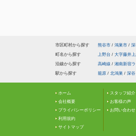
な優しい方で頼りになります。オプション
（太陽光等）も丁寧に教えて下さりたくさ
ワガママを聞いて下さりました。子供も含
族みんな塚越LOVEです！！
市区町村から探す
熊谷市
/
鴻巣市
/
深
町名から探す
上野台
/
大字藤井上
沿線から探す
高崎線
/
湘南新宿ラ
駅から探す
籠原
/
北鴻巣
/
深谷
ホーム
スタッフ紹介
会社概要
お客様の声
プライバシーポリシー
お問い合わせ
利用規約
サイトマップ