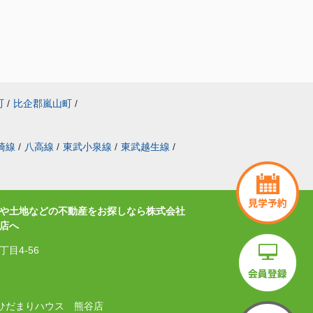
た。松本さんに対応していただけて良かったで
す。
町
/
比企郡嵐山町
/
崎線
/
八高線
/
東武小泉線
/
東武越生線
/
や土地などの不動産をお探しなら株式会社
店へ
目4-56
式会社ひだまりハウス 熊谷店