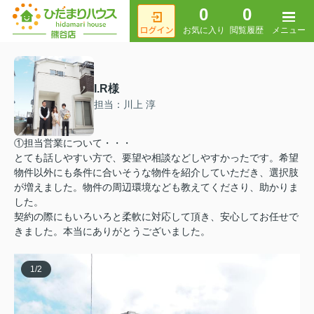
0
0
メニュー
お気に入り
閲覧履歴
I.R様
担当：川上 淳
①担当営業について・・・
とても話しやすい方で、要望や相談などしやすかったです。希望
物件以外にも条件に合いそうな物件を紹介していただき、選択肢
が増えました。物件の周辺環境なども教えてくださり、助かりま
した。
契約の際にもいろいろと柔軟に対応して頂き、安心してお任せで
きました。本当にありがとうございました。
1
/
2