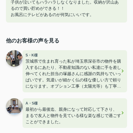
子供が泣いてもハラハラしなくなりました。収納が沢山あ
るので買い貯めができる！！
お風呂にテレビがあるのが何気にいいです。
他のお客様の声を見る
S・K様
茨城県で生まれ育った私が埼玉県深谷市の物件を購
入するにあたり、不動産知識のない私達に手を差し
伸べてくれた担当の塚越さんに感謝の気持ちでいっ
ぱいです。気遣いが細かく仏の様な優しい方で頼り
になります。オプション工事（太陽光等）も丁寧に
教えて下さりたくさんのワガママを聞いて下さりま
した。子供も含め家族みんな塚越LOVEです！！
A・S様
最初から最後迄、親身になって対応して下さり、
まるで友人と物件を見ている様な楽な感じで過ごす
ことができました。