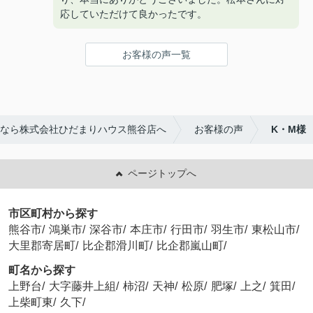
応していただけて良かったです。
お客様の声一覧
なら株式会社ひだまりハウス熊谷店へ
お客様の声
K・M様
ページトップへ
市区町村から探す
熊谷市
/
鴻巣市
/
深谷市
/
本庄市
/
行田市
/
羽生市
/
東松山市
/
大里郡寄居町
/
比企郡滑川町
/
比企郡嵐山町
/
町名から探す
上野台
/
大字藤井上組
/
柿沼
/
天神
/
松原
/
肥塚
/
上之
/
箕田
/
上柴町東
/
久下
/