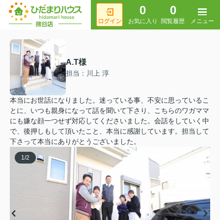
0
0
メニュー
お気に入り
閲覧履歴
A.T様
担当：川上 淳
本当にお世話になりました。迷っている事、不安に思っているこ
とに、いつも親身になって話を聞いて下さり、こちらのワガママ
にも嫌な顔一つせず対応してくださいました。会話をしていく中
で、後押しもして頂いたこと、本当に感謝しています。担当して
下さって本当にありがとうございました。
1
/
2