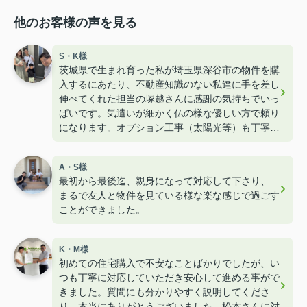
他のお客様の声を見る
S・K様
茨城県で生まれ育った私が埼玉県深谷市の物件を購
入するにあたり、不動産知識のない私達に手を差し
伸べてくれた担当の塚越さんに感謝の気持ちでいっ
ぱいです。気遣いが細かく仏の様な優しい方で頼り
になります。オプション工事（太陽光等）も丁寧に
教えて下さりたくさんのワガママを聞いて下さりま
した。子供も含め家族みんな塚越LOVEです！！
A・S様
最初から最後迄、親身になって対応して下さり、
まるで友人と物件を見ている様な楽な感じで過ごす
ことができました。
K・M様
初めての住宅購入で不安なことばかりでしたが、い
つも丁寧に対応していただき安心して進める事がで
きました。質問にも分かりやすく説明してくださ
り、本当にありがとうございました。松本さんに対