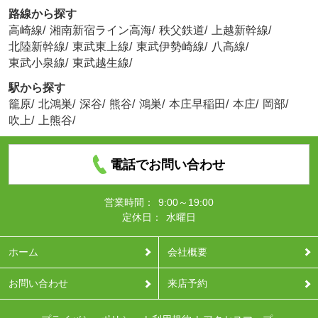
路線から探す
高崎線
/
湘南新宿ライン高海
/
秩父鉄道
/
上越新幹線
/
北陸新幹線
/
東武東上線
/
東武伊勢崎線
/
八高線
/
東武小泉線
/
東武越生線
/
駅から探す
籠原
/
北鴻巣
/
深谷
/
熊谷
/
鴻巣
/
本庄早稲田
/
本庄
/
岡部
/
吹上
/
上熊谷
/
電話でお問い合わせ
営業時間：
9:00～19:00
定休日：
水曜日
ホーム
会社概要
お問い合わせ
来店予約