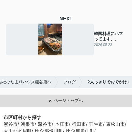
NEXT
韓国料理にハマ
ってます、、
2026.05.23
会社ひだまりハウス熊谷店へ
ブログ
2人っきりでおでかけ♪
ページトップへ
市区町村から探す
熊谷市
/
鴻巣市
/
深谷市
/
本庄市
/
行田市
/
羽生市
/
東松山市
/
大里郡寄居町
/
比企郡滑川町
/
比企郡嵐山町
/