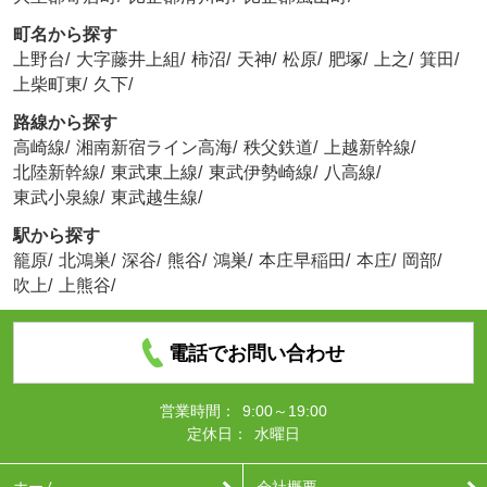
町名から探す
上野台
/
大字藤井上組
/
柿沼
/
天神
/
松原
/
肥塚
/
上之
/
箕田
/
上柴町東
/
久下
/
路線から探す
高崎線
/
湘南新宿ライン高海
/
秩父鉄道
/
上越新幹線
/
北陸新幹線
/
東武東上線
/
東武伊勢崎線
/
八高線
/
東武小泉線
/
東武越生線
/
駅から探す
籠原
/
北鴻巣
/
深谷
/
熊谷
/
鴻巣
/
本庄早稲田
/
本庄
/
岡部
/
吹上
/
上熊谷
/
電話でお問い合わせ
営業時間：
9:00～19:00
定休日：
水曜日