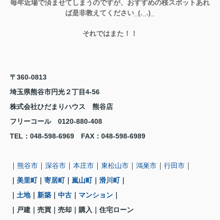
毎年近場で済ませてしまうのですが、おすすめの桜スポットあれ
ば是非教えてください_(._.)_
それではまた！！
〒360-0813
埼玉県熊谷市円光２丁目4-56
株式会社ひだまりハウス 熊谷店
フリーコール 0120-880-408
TEL
：048-598-6969
FAX
：
048-598-6989
｜
｜
｜
｜
｜
｜
｜
熊谷市
深谷市
本庄市
東松山市
鴻巣市
行田市
｜
美里町
｜
寄居町
｜
嵐山町
｜
滑川町
｜
｜
土地
｜
新築
｜
中古
｜
マンション
｜
｜戸建
｜売買｜売却｜購入｜住宅ローン