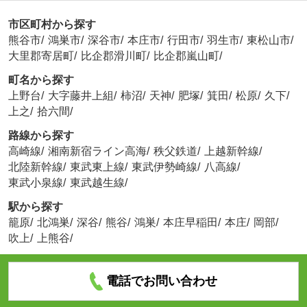
市区町村から探す
熊谷市
/
鴻巣市
/
深谷市
/
本庄市
/
行田市
/
羽生市
/
東松山市
/
大里郡寄居町
/
比企郡滑川町
/
比企郡嵐山町
/
町名から探す
上野台
/
大字藤井上組
/
柿沼
/
天神
/
肥塚
/
箕田
/
松原
/
久下
/
上之
/
拾六間
/
路線から探す
高崎線
/
湘南新宿ライン高海
/
秩父鉄道
/
上越新幹線
/
北陸新幹線
/
東武東上線
/
東武伊勢崎線
/
八高線
/
東武小泉線
/
東武越生線
/
駅から探す
籠原
/
北鴻巣
/
深谷
/
熊谷
/
鴻巣
/
本庄早稲田
/
本庄
/
岡部
/
吹上
/
上熊谷
/
電話でお問い合わせ