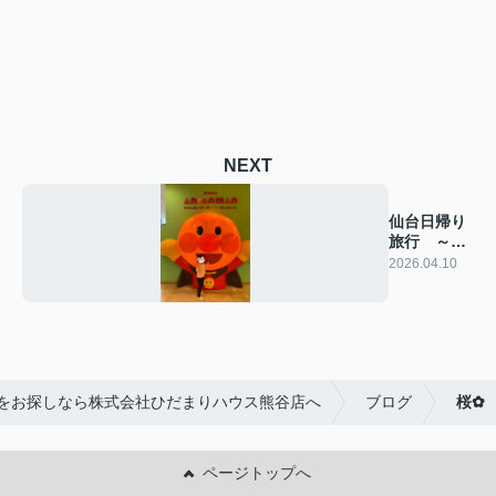
NEXT
仙台日帰り
旅行 ～
part2～
2026.04.10
をお探しなら株式会社ひだまりハウス熊谷店へ
ブログ
桜✿
ページトップへ