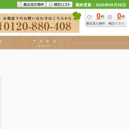
最終更新：2026年08月06日
0
0
件
件
最近見た物件
検討リスト