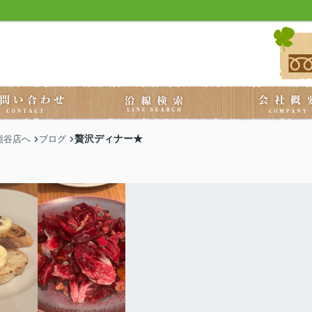
贅沢ディナー★
熊谷店へ
ブログ