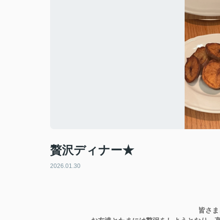
贅沢ディナー★
2026.01.30
皆さま