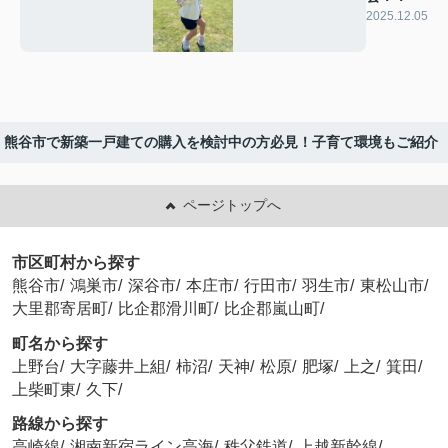
2025.12.05
熊谷市で新築一戸建ての購入を検討中の方必見！子育て環境もご紹介
ページトップへ
市区町村から探す
熊谷市
/
鴻巣市
/
深谷市
/
本庄市
/
行田市
/
羽生市
/
東松山市
/
大里郡寄居町
/
比企郡滑川町
/
比企郡嵐山町
/
町名から探す
上野台
/
大字藤井上組
/
柿沼
/
天神
/
松原
/
肥塚
/
上之
/
箕田
/
上柴町東
/
久下
/
路線から探す
高崎線
/
湘南新宿ライン高海
/
秩父鉄道
/
上越新幹線
/