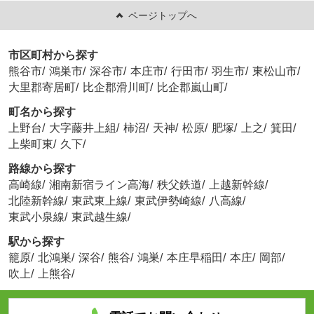
ページトップへ
市区町村から探す
熊谷市
/
鴻巣市
/
深谷市
/
本庄市
/
行田市
/
羽生市
/
東松山市
/
大里郡寄居町
/
比企郡滑川町
/
比企郡嵐山町
/
町名から探す
上野台
/
大字藤井上組
/
柿沼
/
天神
/
松原
/
肥塚
/
上之
/
箕田
/
上柴町東
/
久下
/
路線から探す
高崎線
/
湘南新宿ライン高海
/
秩父鉄道
/
上越新幹線
/
北陸新幹線
/
東武東上線
/
東武伊勢崎線
/
八高線
/
東武小泉線
/
東武越生線
/
駅から探す
籠原
/
北鴻巣
/
深谷
/
熊谷
/
鴻巣
/
本庄早稲田
/
本庄
/
岡部
/
吹上
/
上熊谷
/