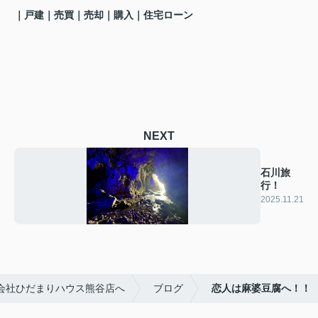
｜戸建
｜売買｜売却｜購入｜住宅ローン
NEXT
石川旅
行！
2025.11.21
会社ひだまりハウス熊谷店へ
ブログ
恋人は麻婆豆腐へ！！