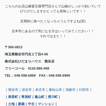
こちらのお店は麻婆豆腐専門店さんで山椒がしっかり効いていて
ぴりぴりしますがとっても美味しいです！！
定期的に食べたくなっちゃうんですよね(笑)
北本市にあるので気になる方はいってみてください！！
それではまた！！
〒360-0813
埼玉県熊谷市円光２丁目4-56
株式会社ひだまりハウス 熊谷店
フリーコール 0120-880-408
TEL
：048-598-6969
FAX
：
048-598-6989
｜
｜
｜
｜
｜
｜
｜
熊谷市
深谷市
本庄市
東松山市
鴻巣市
行田市
｜
美里町
｜
寄居町
｜
嵐山町
｜
滑川町
｜
｜
土地
｜
新築
｜
中古
｜
マンション
｜