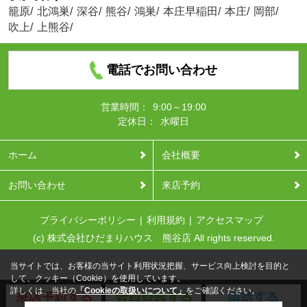
籠原
/
北鴻巣
/
深谷
/
熊谷
/
鴻巣
/
本庄早稲田
/
本庄
/
岡部
/
吹上
/
上熊谷
/
電話でお問い合わせ
営業時間：
9:00～19:00
定休日：
水曜日
ホーム
会社概要
お問い合わせ
来店予約
プライバシーポリシー
利用規約
アクセスマップ
(c) 株式会社ひだまりハウス 熊谷店 All rights reserved.
当サイトでは、お客様の当サイト利用状況把握、サービス向上検討を目的と
して、クッキー（Cookie）を使用しています。
詳しくは、当社の
「Cookieの取扱いについて」
をご確認ください。