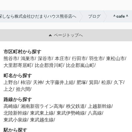
探しなら株式会社ひだまりハウス熊谷店へ
ブログ
＾cafe＾
ページトップへ
市区町村から探す
熊谷市
/
鴻巣市
/
深谷市
/
本庄市
/
行田市
/
羽生市
/
東松山市
/
大里郡寄居町
/
比企郡滑川町
/
比企郡嵐山町
/
町名から探す
上野台
/
柿沼
/
天神
/
大字藤井上組
/
肥塚
/
箕田
/
松原
/
久下
/
上之
/
拾六間
/
路線から探す
高崎線
/
湘南新宿ライン高海
/
秩父鉄道
/
上越新幹線
/
北陸新幹線
/
東武東上線
/
東武伊勢崎線
/
八高線
/
東武小泉線
/
東武越生線
/
駅から探す