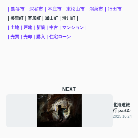
｜熊谷市
｜深谷市｜本庄市｜東松山市｜鴻巣市
｜行田市
｜
｜美里町
｜寄居町
｜嵐山町
｜滑川町
｜
｜土地｜戸建｜新築｜中古｜マンション｜
｜売買｜売却｜購入｜住宅ローン
NEXT
北海道旅
行 part2♪
2025.10.24