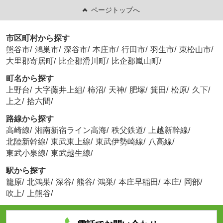
ページトップへ
市区町村から探す
熊谷市
/
鴻巣市
/
深谷市
/
本庄市
/
行田市
/
羽生市
/
東松山市
/
大里郡寄居町
/
比企郡滑川町
/
比企郡嵐山町
/
町名から探す
上野台
/
大字藤井上組
/
柿沼
/
天神
/
肥塚
/
箕田
/
松原
/
久下
/
上之
/
拾六間
/
路線から探す
高崎線
/
湘南新宿ライン高海
/
秩父鉄道
/
上越新幹線
/
北陸新幹線
/
東武東上線
/
東武伊勢崎線
/
八高線
/
東武小泉線
/
東武越生線
/
駅から探す
籠原
/
北鴻巣
/
深谷
/
熊谷
/
鴻巣
/
本庄早稲田
/
本庄
/
岡部
/
吹上
/
上熊谷
/