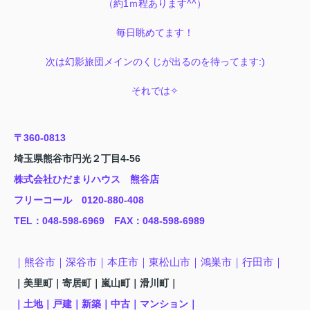
（約1ｍ程あります^^）
毎日眺めてます！
次は幻影旅団メインのくじが出るのを待ってます:)
それでは✧
〒360-0813
埼玉県熊谷市円光２丁目4-56
株式会社ひだまりハウス 熊谷店
フリーコール 0120-880-408
TEL
：048-598-6969
FAX
：
048-598-6989
｜熊谷市
｜深谷市｜本庄市｜東松山市｜鴻巣市
｜行田市
｜
｜美里町
｜寄居町
｜嵐山町
｜滑川町
｜
｜土地｜戸建｜新築｜中古｜マンション｜