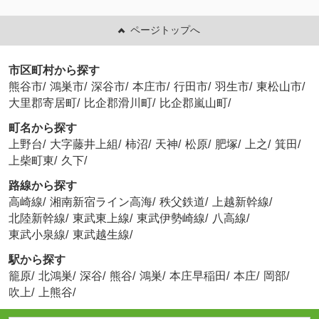
ページトップへ
市区町村から探す
熊谷市
/
鴻巣市
/
深谷市
/
本庄市
/
行田市
/
羽生市
/
東松山市
/
大里郡寄居町
/
比企郡滑川町
/
比企郡嵐山町
/
町名から探す
上野台
/
大字藤井上組
/
柿沼
/
天神
/
松原
/
肥塚
/
上之
/
箕田
/
上柴町東
/
久下
/
路線から探す
高崎線
/
湘南新宿ライン高海
/
秩父鉄道
/
上越新幹線
/
北陸新幹線
/
東武東上線
/
東武伊勢崎線
/
八高線
/
東武小泉線
/
東武越生線
/
駅から探す
籠原
/
北鴻巣
/
深谷
/
熊谷
/
鴻巣
/
本庄早稲田
/
本庄
/
岡部
/
吹上
/
上熊谷
/