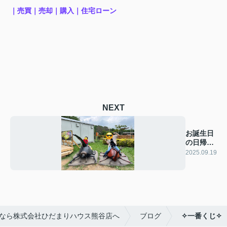
｜売買｜売却｜購入｜住宅ローン
NEXT
お誕生日
の日帰り
旅行♪
2025.09.19
なら株式会社ひだまりハウス熊谷店へ
ブログ
✧一番くじ✧