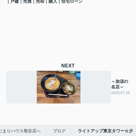
｜戸建
｜売買｜売却｜購入｜住宅ローン
NEXT
～加須の
名店～
2025.07.25
だまりハウス熊谷店へ
ブログ
ライトアップ東京タワー☆彡