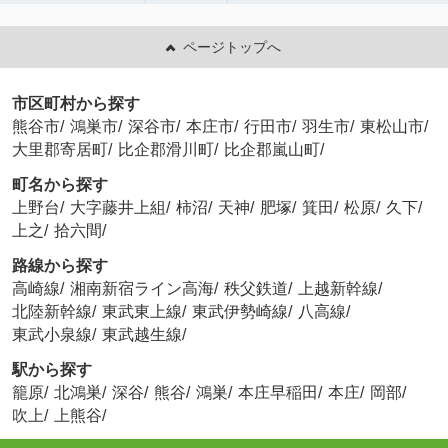
ページトップへ
市区町村から探す
熊谷市
/
鴻巣市
/
深谷市
/
本庄市
/
行田市
/
羽生市
/
東松山市
/
大里郡寄居町
/
比企郡滑川町
/
比企郡嵐山町
/
町名から探す
上野台
/
大字藤井上組
/
柿沼
/
天神
/
肥塚
/
箕田
/
松原
/
久下
/
上之
/
拾六間
/
路線から探す
高崎線
/
湘南新宿ライン高海
/
秩父鉄道
/
上越新幹線
/
北陸新幹線
/
東武東上線
/
東武伊勢崎線
/
八高線
/
東武小泉線
/
東武越生線
/
駅から探す
籠原
/
北鴻巣
/
深谷
/
熊谷
/
鴻巣
/
本庄早稲田
/
本庄
/
岡部
/
吹上
/
上熊谷
/