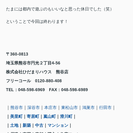
たまには都内で遊ぶのもいいなと思った休日でした（笑）
ということで今回は終わります！
〒360-0813
埼玉県熊谷市円光２丁目4-56
株式会社ひだまりハウス 熊谷店
フリーコール 0120-880-408
TEL
：048-598-6969
FAX
：
048-598-6989
｜
｜
｜
｜
｜
｜
｜
熊谷市
深谷市
本庄市
東松山市
鴻巣市
行田市
｜
美里町
｜
寄居町
｜
嵐山町
｜
滑川町
｜
｜
土地
｜
新築
｜
中古
｜
マンション
｜