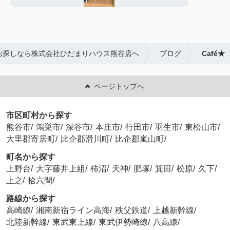
お探しなら株式会社ひだまりハウス熊谷店へ
ブログ
Café★
ページトップへ
市区町村から探す
熊谷市
/
鴻巣市
/
深谷市
/
本庄市
/
行田市
/
羽生市
/
東松山市
/
大里郡寄居町
/
比企郡滑川町
/
比企郡嵐山町
/
町名から探す
上野台
/
大字藤井上組
/
柿沼
/
天神
/
肥塚
/
箕田
/
松原
/
久下
/
上之
/
拾六間
/
路線から探す
高崎線
/
湘南新宿ライン高海
/
秩父鉄道
/
上越新幹線
/
北陸新幹線
/
東武東上線
/
東武伊勢崎線
/
八高線
/