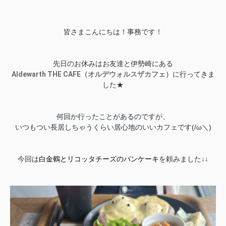
皆さまこんにちは！事務です！
先日のお休みはお友達と伊勢崎にある
Aldewarth THE CAFE（
オルデウォルスザカフェ
）
に行ってきま
した★
何回か行ったことがあるのですが、
いつもつい長居しちゃうくらい居心地のいいカフェです(/ω＼)
今回は
白金鶴とリコッタチーズ
のパンケーキ
を頼みました↓↓