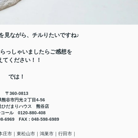
を見ながら、チルりたいですね♪
らっしゃいましたらご感想を
えてください！！
では！
〒360-0813
熊谷市円光２丁目4-56
社ひだまりハウス 熊谷店
ール 0120-880-408
98-6969
FAX
：
048-598-6989
本庄市｜東松山市｜鴻巣市
｜行田市
｜