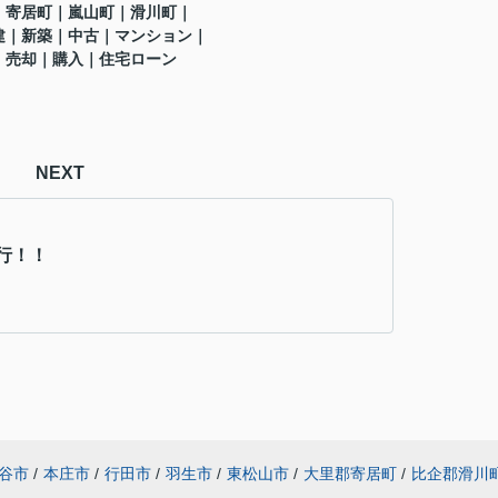
｜寄居町
｜嵐山町
｜滑川町
｜
建｜新築｜中古｜マンション｜
｜売却｜購入｜住宅ローン
NEXT
行！！
谷市
/
本庄市
/
行田市
/
羽生市
/
東松山市
/
大里郡寄居町
/
比企郡滑川