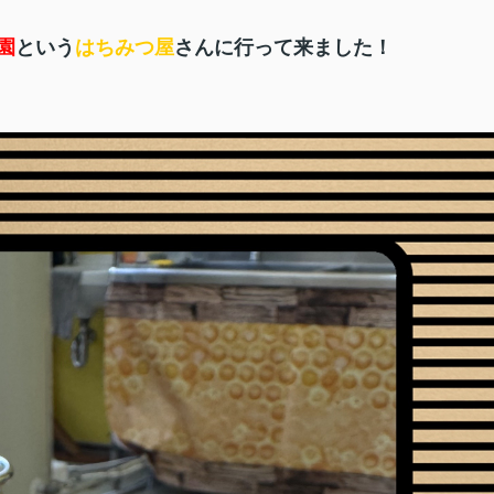
園
という
はちみつ屋
さんに行って来ました！