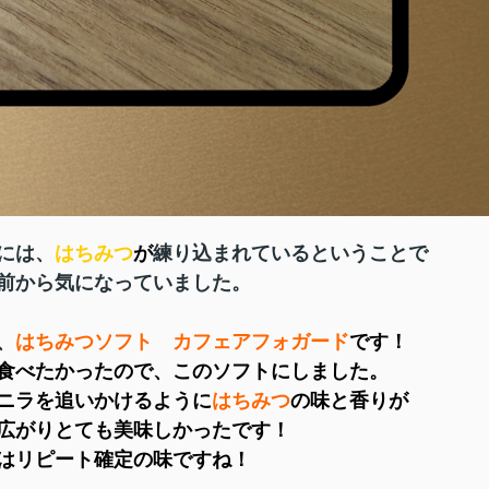
には、
はちみつ
が
練り込まれているということで
ていました。
、
はちみつソフト カフェアフォガード
です！
たので、このソフトにしました。
追いかけるように
はちみつ
の味と香りが
美味しかったです！
の味ですね！