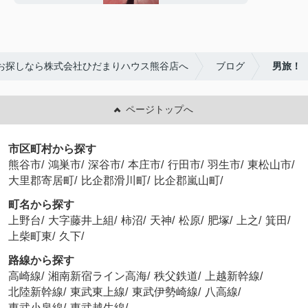
お探しなら株式会社ひだまりハウス熊谷店へ
ブログ
男旅！
ページトップへ
市区町村から探す
熊谷市
/
鴻巣市
/
深谷市
/
本庄市
/
行田市
/
羽生市
/
東松山市
/
大里郡寄居町
/
比企郡滑川町
/
比企郡嵐山町
/
町名から探す
上野台
/
大字藤井上組
/
柿沼
/
天神
/
松原
/
肥塚
/
上之
/
箕田
/
上柴町東
/
久下
/
路線から探す
高崎線
/
湘南新宿ライン高海
/
秩父鉄道
/
上越新幹線
/
北陸新幹線
/
東武東上線
/
東武伊勢崎線
/
八高線
/
東武小泉線
/
東武越生線
/