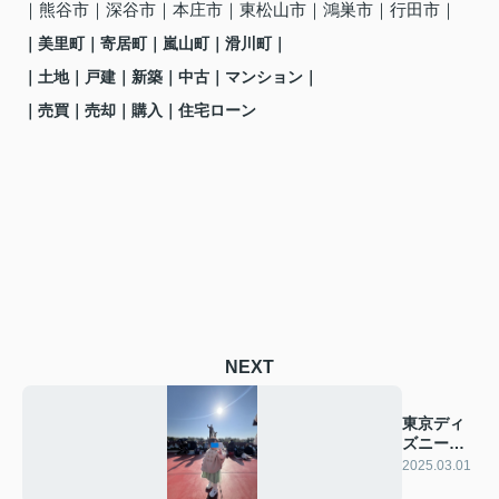
｜熊谷市
｜深谷市｜本庄市｜東松山市｜鴻巣市
｜行田市
｜
｜美里町
｜寄居町
｜嵐山町
｜滑川町
｜
｜土地｜戸建｜新築｜中古｜マンション｜
｜売買｜売却｜購入｜住宅ローン
NEXT
東京ディ
ズニーラ
ンド♪
2025.03.01