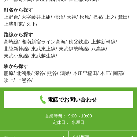
町名から探す
上野台
/
大字藤井上組
/
柿沼
/
天神
/
松原
/
肥塚
/
上之
/
箕田
/
上柴町東
/
久下
/
路線から探す
高崎線
/
湘南新宿ライン高海
/
秩父鉄道
/
上越新幹線
/
北陸新幹線
/
東武東上線
/
東武伊勢崎線
/
八高線
/
東武小泉線
/
東武越生線
/
駅から探す
籠原
/
北鴻巣
/
深谷
/
熊谷
/
鴻巣
/
本庄早稲田
/
本庄
/
岡部
/
吹上
/
上熊谷
/
電話でお問い合わせ
営業時間：
9:00～19:00
定休日：
水曜日