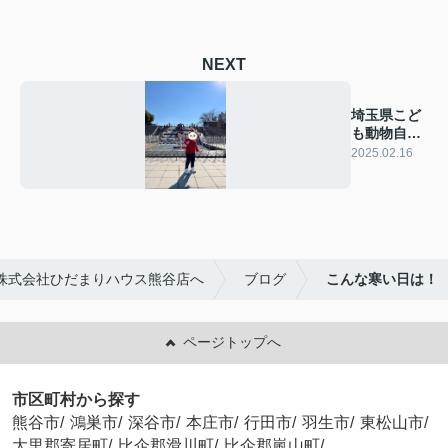
NEXT
埼玉県こど
も動物自然
公園♪
2025.02.16
株式会社ひだまりハウス熊谷店へ
ブログ
こんな寒い日は！
ページトップへ
市区町村から探す
熊谷市
/
鴻巣市
/
深谷市
/
本庄市
/
行田市
/
羽生市
/
東松山市
/
大里郡寄居町
/
比企郡滑川町
/
比企郡嵐山町
/