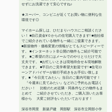
せずにお洗濯できて安心ですね♪
★スーパー、コンビニが近くてお買い物に便利な住
環境です◎
マイホーム探しは、ひだまりハウスにご相談くださ
い！ ■自己資金¥０からの住宅購入できます! ■他社様
でご紹介されている物件も一緒にご提案できます。
■新規物件・価格変更の情報がとてもスピーディーで
す。 ■インターネット非公開の物件もご紹介可能で
す。 ■ご希望の方にはメールでのやりとりだけで大
丈夫です。 ■お忙しいときは現地待合せ＆現地解散
できます。 ■平日のご見学希望大歓迎です! ■住宅ロ
ーンアドバイザーが銀行手続きをお手伝い致しま
す。■『今日見てみたい』当日のご案内可能です！
『今週末に見てみたい』などのご予約もお電話く
ださい！ 比較のため近隣・同条件などの物件もま
とめて ご紹介させていただき、ご購入頂いたお客
様から 大変ご好評をいただいております！
深谷市岡里 新築戸建 岡部駅 深谷市立岡部小学