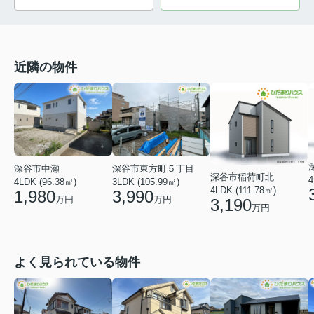
近隣の物件
深谷市中瀬
深谷市東方町５丁目
深谷市稲荷町北
4
4LDK (96.38㎡)
3LDK (105.99㎡)
4LDK (111.78㎡)
1,980
3,990
万円
万円
3,190
万円
よく見られている物件