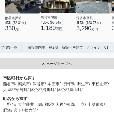
熊谷市肥塚
熊谷市押切
深谷市宿根
4LDK (95.84㎡)
4DK (72.31㎡)
4LDK (123.78㎡)
4
1,180
330
3,290
万円
万円
万円
(売買)一覧
深谷市岡里 第2期 新築一戸建て クライン 01
ページトップへ
市区町村から探す
熊谷市
/
鴻巣市
/
深谷市
/
本庄市
/
行田市
/
羽生市
/
東松山市
/
大里郡寄居町
/
比企郡滑川町
/
比企郡嵐山町
/
町名から探す
上野台
/
大字藤井上組
/
柿沼
/
天神
/
松原
/
上之
/
上柴町東
/
肥塚
/
久下
/
拾六間
/