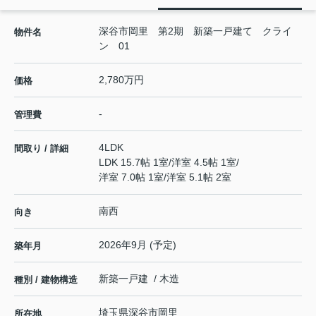
深谷市岡里 第2期 新築一戸建て クライ
物件名
ン 01
2,780万円
価格
-
管理費
4LDK
間取り / 詳細
LDK 15.7帖 1室
/
洋室 4.5帖 1室
/
洋室 7.0帖 1室
/
洋室 5.1帖 2室
南西
向き
2026年9月 (予定)
築年月
新築一戸建 / 木造
種別 / 建物構造
埼玉県
深谷市
岡里
所在地