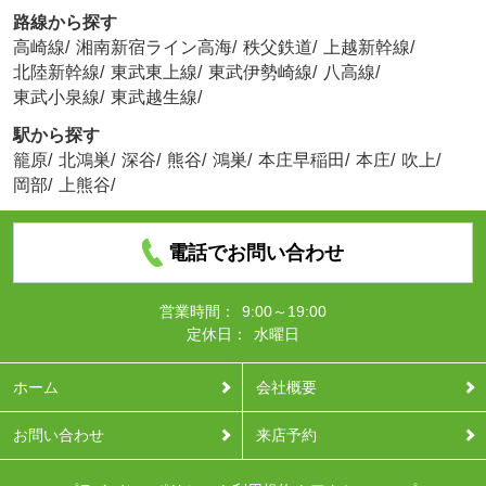
路線から探す
高崎線
/
湘南新宿ライン高海
/
秩父鉄道
/
上越新幹線
/
北陸新幹線
/
東武東上線
/
東武伊勢崎線
/
八高線
/
東武小泉線
/
東武越生線
/
駅から探す
籠原
/
北鴻巣
/
深谷
/
熊谷
/
鴻巣
/
本庄早稲田
/
本庄
/
吹上
/
岡部
/
上熊谷
/
電話でお問い合わせ
営業時間：
9:00～19:00
定休日：
水曜日
ホーム
会社概要
お問い合わせ
来店予約