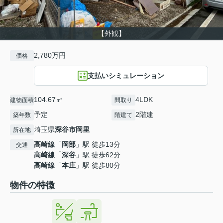
【外観】
2,780万円
価格
支払いシミュレーション
104.67㎡
4LDK
建物面積
間取り
予定
2階建
築年数
階建て
埼玉県
深谷市
岡里
所在地
高崎線
「
岡部
」駅 徒歩13分
交通
高崎線
「
深谷
」駅 徒歩62分
高崎線
「
本庄
」駅 徒歩80分
物件の特徴