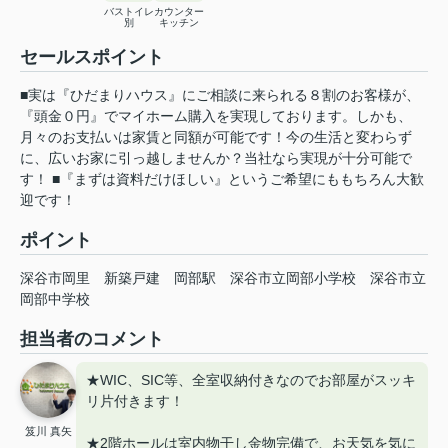
バストイレ
カウンター
別
キッチン
セールスポイント
■実は『ひだまりハウス』にご相談に来られる８割のお客様が、
『頭金０円』でマイホーム購入を実現しております。しかも、
月々のお支払いは家賃と同額が可能です！今の生活と変わらず
に、広いお家に引っ越しませんか？当社なら実現が十分可能で
す！ ■『まずは資料だけほしい』というご希望にももちろん大歓
迎です！
ポイント
深谷市岡里
新築戸建
岡部駅
深谷市立岡部小学校
深谷市立
岡部中学校
担当者のコメント
★WIC、SIC等、全室収納付きなのでお部屋がスッキ
リ片付きます！
笈川 真矢
★2階ホールは室内物干し金物完備で、お天気を気に