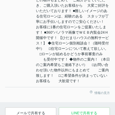
どの物件もまとめて ご紹介させていただ
き、ご購入頂いたお客様から 大変ご好評を
いただいております！ ■難しいイメージのあ
る住宅ローンは、経験のある スタッフが丁
寧にお手伝いしますのでご安心ください！
お客様に1番の住宅ローンをご提案いたしま
す！ ■360°パノラマ画像でＷＥＢ内覧会24Ｈ
開催中です！ 【ひだまりハウスの無料サービ
ス！】 ◆住宅ローン個別相談会！（随時受付
中!） □住宅ローンについて教えて欲しい。
□ローンが組めるかどうか事前審査のみ
も受付中です！ ◆物件のご案内！ （本日
のご案内希望もご連絡下さい!） □お問い合
わせ頂いた物件以外にもまとめて ご案内
致します！ □ご希望条件が決まっていない
お客様も 大歓迎です！
情報の見方
メールで共有する
LINEで共有する