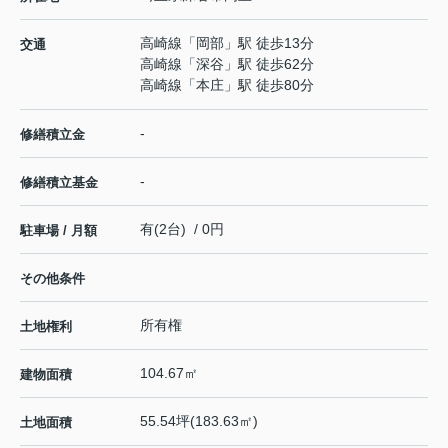
高崎線
「
岡部
」駅 徒歩13分
交通
高崎線
「
深谷
」駅 徒歩62分
高崎線
「
本庄
」駅 徒歩80分
-
修繕積立金
-
修繕積立基金
有(2台) / 0円
駐車場 / 月額
その他条件
所有権
土地権利
104.67㎡
建物面積
55.54坪(183.63㎡)
土地面積