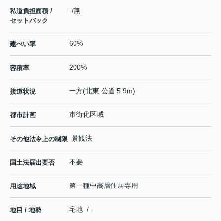
-/無
私道負担面積 /
セットバック
60%
建ぺい率
200%
容積率
一方(北東 公道 5.9m)
接道状況
市街化区域
都市計画
景観法
その他法令上の制限
不要
国土法届出要否
第一種中高層住居専用
用途地域
宅地 / -
地目 / 地勢