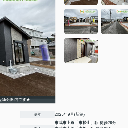
歩5分圏内です★
2025年9月(新築)
築年
東武東上線
「
東松山
」駅 徒歩29分