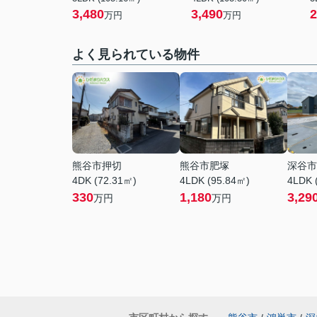
3,480
3,490
2
万円
万円
よく見られている物件
熊谷市押切
熊谷市肥塚
深谷市
4DK (72.31㎡)
4LDK (95.84㎡)
4LDK 
330
1,180
3,29
万円
万円