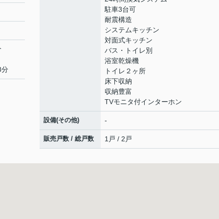
駐車3台可
耐震構造
システムキッチン
対面式キッチン
分
バス・トイレ別
浴室乾燥機
8分
トイレ２ヶ所
床下収納
収納豊富
TVモニタ付インターホン
設備(その他)
-
販売戸数 / 総戸数
1戸 / 2戸