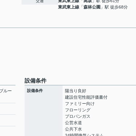
東武東上線
「
高坂
」駅 徒歩61分
交通
東武東上線
「
森林公園
」駅 徒歩68分
設備条件
ブルー
設備条件
陽当り良好
建設住宅性能評価書付
ファミリー向け
フローリング
プロパンガス
公営水道
公共下水
24時間換気システム