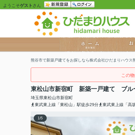
ようこそ
ゲスト
さん
熊谷市で新築戸建てをお探しなら株式会社ひだまりハウス
この物
東松山市新宿町 新築一戸建て ブル
埼玉県
東松山市
新宿町
東武東上線「東松山」駅徒歩29分
東武東上線「高坂
1
/
5