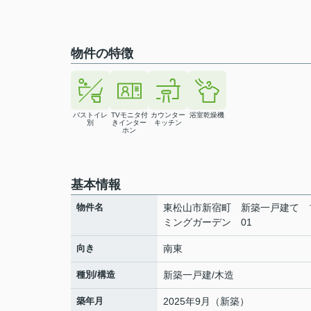
物件の特徴
バストイレ
TVモニタ付
カウンター
浴室乾燥機
別
きインター
キッチン
ホン
基本情報
物件名
東松山市新宿町 新築一戸建て 
ミングガーデン 01
向き
南東
種別/構造
新築一戸建/木造
築年月
2025年9月（新築）