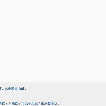
町
/
比企郡嵐山町
/
崎線
/
八高線
/
東武小泉線
/
東武越生線
/