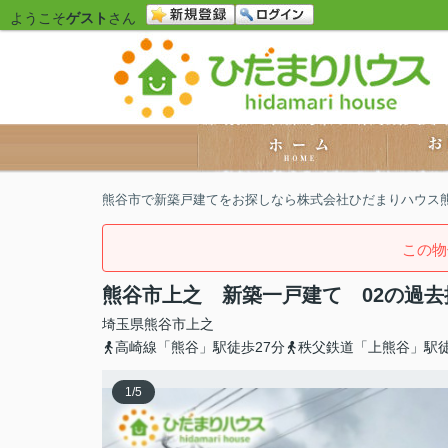
ようこそ
ゲスト
さん
熊谷市で新築戸建てをお探しなら株式会社ひだまりハウス
この物
熊谷市上之 新築一戸建て 02の過
埼玉県
熊谷市
上之
高崎線「熊谷」駅徒歩27分
秩父鉄道「上熊谷」駅徒
1
/
5