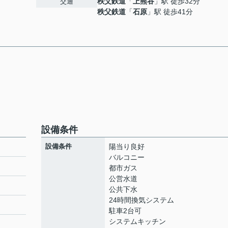
秩父鉄道
「
上熊谷
」駅 徒歩32分
交通
秩父鉄道
「
石原
」駅 徒歩41分
設備条件
設備条件
陽当り良好
バルコニー
都市ガス
公営水道
公共下水
24時間換気システム
駐車2台可
システムキッチン