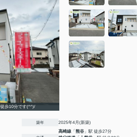
歩10分です(^^)/
2025年4月(新築)
築年
高崎線
「
熊谷
」駅 徒歩27分