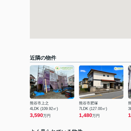
近隣の物件
熊谷市上之
熊谷市肥塚
4LDK (109.92㎡)
7LDK (127.00㎡)
3
3,590
1,480
1
万円
万円