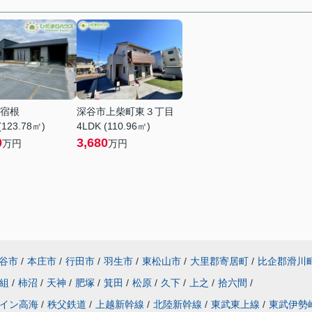
宿根
深谷市上柴町東３丁目
(123.78㎡)
4LDK (110.96㎡)
0
3,680
万円
万円
谷市
/
本庄市
/
行田市
/
羽生市
/
東松山市
/
大里郡寄居町
/
比企郡滑川
組
/
柿沼
/
天神
/
肥塚
/
箕田
/
松原
/
久下
/
上之
/
拾六間
/
イン高海
/
秩父鉄道
/
上越新幹線
/
北陸新幹線
/
東武東上線
/
東武伊勢