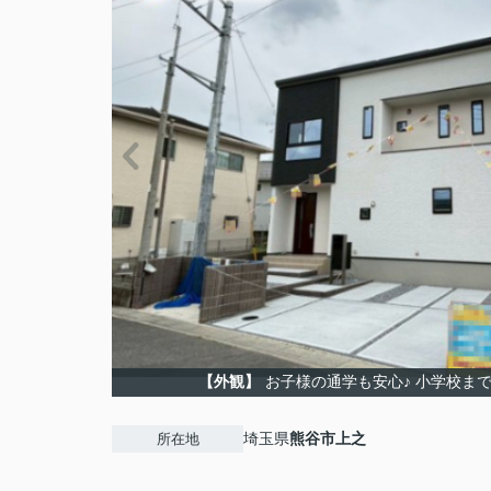
【外観】
お子様の通学も安心♪ 小学校まで徒
埼玉県
熊谷市
上之
所在地