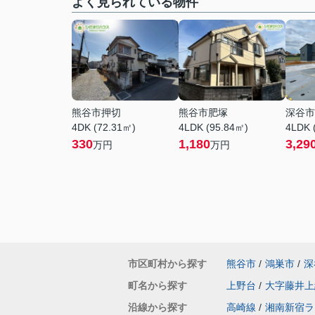
よく見られている物件
熊谷市押切
熊谷市肥塚
深谷市
4DK (72.31㎡)
4LDK (95.84㎡)
4LDK 
330
1,180
3,29
万円
万円
市区町村から探す
熊谷市
/
鴻巣市
/
深
町名から探す
上野台
/
大字藤井上
沿線から探す
高崎線
/
湘南新宿ラ