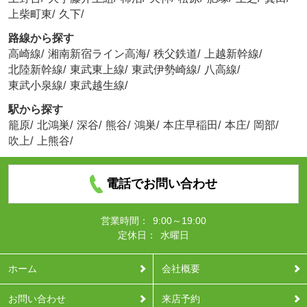
上柴町東
/
久下
/
路線から探す
高崎線
/
湘南新宿ライン高海
/
秩父鉄道
/
上越新幹線
/
北陸新幹線
/
東武東上線
/
東武伊勢崎線
/
八高線
/
東武小泉線
/
東武越生線
/
駅から探す
籠原
/
北鴻巣
/
深谷
/
熊谷
/
鴻巣
/
本庄早稲田
/
本庄
/
岡部
/
吹上
/
上熊谷
/
電話でお問い合わせ
営業時間：
9:00～19:00
定休日：
水曜日
ホーム
会社概要
お問い合わせ
来店予約