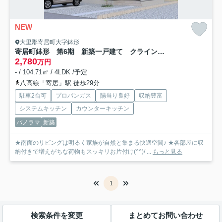
NEW
大里郡寄居町大字鉢形
寄居町鉢形 第6期 新築一戸建て クライン 01
2,780
万円
- / 104.71㎡ / 4LDK /予定
八高線「寄居」駅 徒歩29分
駐車2台可
プロパンガス
陽当り良好
収納豊富
システムキッチン
カウンターキッチン
パノラマ
新築
★南面のリビングは明るく家族が自然と集まる快適空間♪ ★各部屋に収
納付きで増えがちな荷物もスッキリお片付け(^^)/ ...
もっと見る
1
検索条件を変更
まとめてお問い合わせ