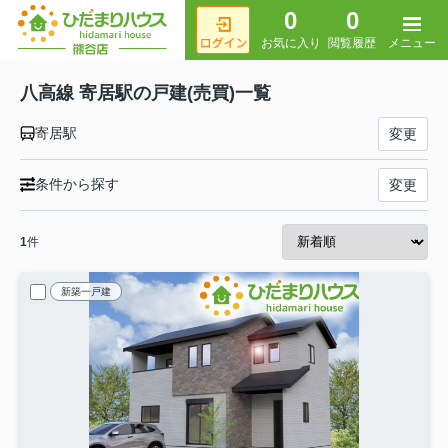
0
0
メニュー
お気に入り
閲覧履歴
八高線 寄居駅の戸建(売買)一覧
寄居駅
変更
条件から探す
変更
1
件
新築一戸建