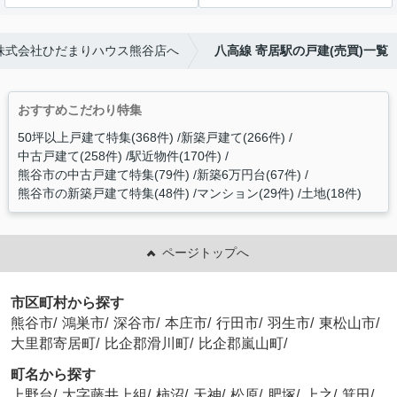
株式会社ひだまりハウス熊谷店へ
八高線 寄居駅の戸建(売買)一覧
おすすめこだわり特集
50坪以上戸建て特集(368件)
新築戸建て(266件)
中古戸建て(258件)
駅近物件(170件)
熊谷市の中古戸建て特集(79件)
新築6万円台(67件)
熊谷市の新築戸建て特集(48件)
マンション(29件)
土地(18件)
ページトップへ
市区町村から探す
熊谷市
/
鴻巣市
/
深谷市
/
本庄市
/
行田市
/
羽生市
/
東松山市
/
大里郡寄居町
/
比企郡滑川町
/
比企郡嵐山町
/
町名から探す
上野台
/
大字藤井上組
/
柿沼
/
天神
/
松原
/
肥塚
/
上之
/
箕田
/