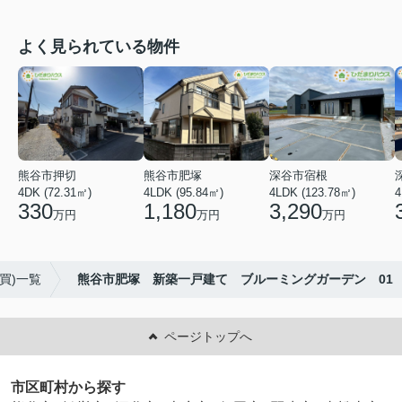
よく見られている物件
熊谷市押切
熊谷市肥塚
深谷市宿根
4DK (72.31㎡)
4LDK (95.84㎡)
4LDK (123.78㎡)
4
330
1,180
3,290
万円
万円
万円
買)一覧
熊谷市肥塚 新築一戸建て ブルーミングガーデン 01
ページトップへ
市区町村から探す