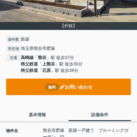
【外観】
新築
築年数
埼玉県熊谷市肥塚
所在地
高崎線
「
熊谷
」駅 徒歩37分
交通
秩父鉄道
「
上熊谷
」駅 徒歩35分
秩父鉄道
「
石原
」駅 徒歩38分
お問い合わせ
無料
基本情報
設備条件
熊谷市肥塚 新築一戸建て ブルーミングガ
物件名
ーデン 01