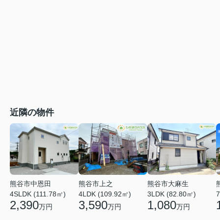
近隣の物件
熊谷市大麻生
熊谷市中恩田
熊谷市上之
3LDK (82.80㎡)
7
4SLDK (111.78㎡)
4LDK (109.92㎡)
1,080
2,390
3,590
万円
万円
万円