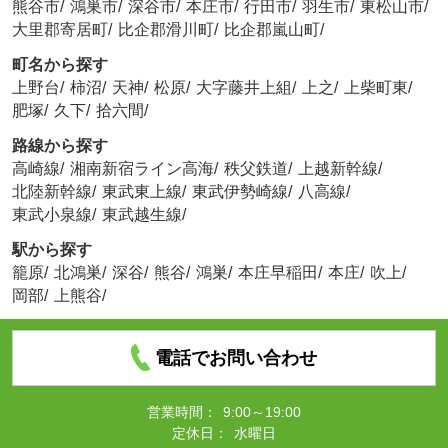
熊谷市
/
鴻巣市
/
深谷市
/
本庄市
/
行田市
/
羽生市
/
東松山市
/
大里郡寄居町
/
比企郡滑川町
/
比企郡嵐山町
/
町名から探す
上野台
/
柿沼
/
天神
/
松原
/
大字藤井上組
/
上之
/
上柴町東
/
肥塚
/
久下
/
拾六間
/
路線から探す
高崎線
/
湘南新宿ライン高海
/
秩父鉄道
/
上越新幹線
/
北陸新幹線
/
東武東上線
/
東武伊勢崎線
/
八高線
/
東武小泉線
/
東武越生線
/
駅から探す
籠原
/
北鴻巣
/
深谷
/
熊谷
/
鴻巣
/
本庄早稲田
/
本庄
/
吹上
/
岡部
/
上熊谷
/
電話でお問い合わせ
営業時間：
9:00～19:00
定休日：
水曜日