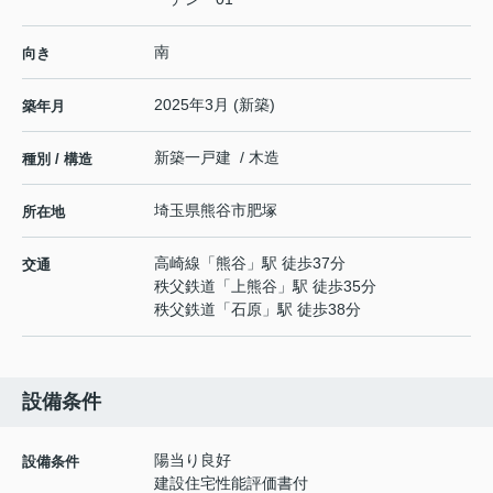
南
向き
2025年3月 (新築)
築年月
新築一戸建 / 木造
種別 / 構造
埼玉県
熊谷市
肥塚
所在地
高崎線
「
熊谷
」駅 徒歩37分
交通
秩父鉄道
「
上熊谷
」駅 徒歩35分
秩父鉄道
「
石原
」駅 徒歩38分
設備条件
陽当り良好
設備条件
建設住宅性能評価書付