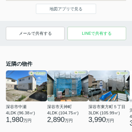
地図アプリで見る
メールで共有する
LINEで共有する
近隣の物件
深谷市中瀬
深谷市天神町
深谷市東方町５丁目
4LDK (96.38㎡)
4LDK (104.75㎡)
3LDK (105.99㎡)
4
1,980
2,890
3,990
万円
万円
万円