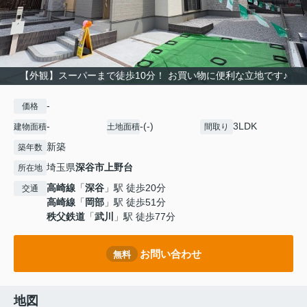
【外観】スーパーまで徒歩10分！ お買い物に便利な立地です♪
-
価格
-
-(-)
3LDK
建物面積
土地面積
間取り
新築
築年数
埼玉県
深谷市
上野台
所在地
高崎線
「
深谷
」駅 徒歩20分
交通
高崎線
「
岡部
」駅 徒歩51分
秩父鉄道
「
武川
」駅 徒歩77分
お問い合わせ
無料
地図