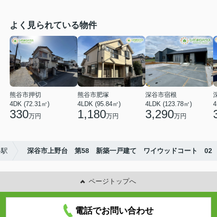
よく見られている物件
熊谷市押切
熊谷市肥塚
深谷市宿根
4DK (72.31㎡)
4LDK (95.84㎡)
4LDK (123.78㎡)
4
330
1,180
3,290
万円
万円
万円
谷駅
深谷市上野台 第58 新築一戸建て ワイウッドコート 02
ページトップへ
電話でお問い合わせ