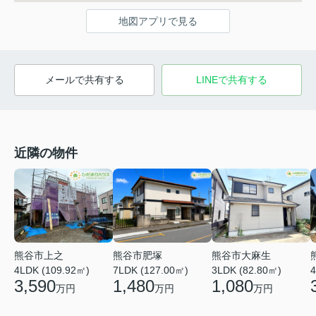
地図アプリで見る
メールで共有する
LINEで共有する
近隣の物件
熊谷市肥塚
熊谷市大麻生
熊谷市上之
7LDK (127.00㎡)
3LDK (82.80㎡)
4LDK (109.92㎡)
4
1,480
1,080
3,590
万円
万円
万円