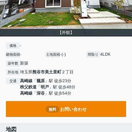
【外観】
-
価格
-
-(-)
4LDK
建物面積
土地面積
間取り
新築
築年数
埼玉県
熊谷市
美土里町
２丁目
所在地
高崎線
「
籠原
」駅 徒歩23分
交通
秩父鉄道
「
明戸
」駅 徒歩48分
高崎線
「
深谷
」駅 徒歩54分
お問い合わせ
無料
地図