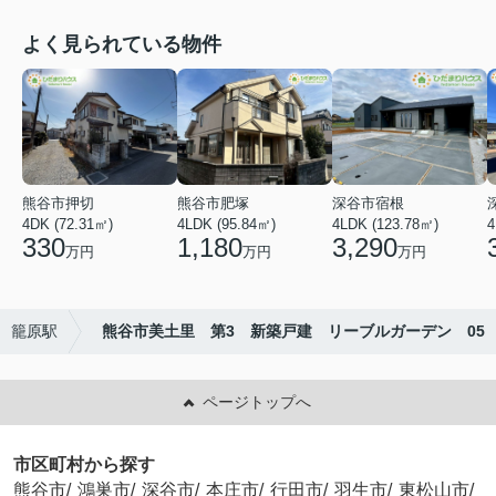
よく見られている物件
熊谷市押切
熊谷市肥塚
深谷市宿根
4DK (72.31㎡)
4LDK (95.84㎡)
4LDK (123.78㎡)
4
330
1,180
3,290
万円
万円
万円
籠原駅
熊谷市美土里 第3 新築戸建 リーブルガーデン 05
ページトップへ
市区町村から探す
熊谷市
/
鴻巣市
/
深谷市
/
本庄市
/
行田市
/
羽生市
/
東松山市
/