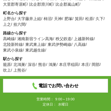
大里郡寄居町
/
比企郡滑川町
/
比企郡嵐山町
/
町名から探す
上野台
/
大字藤井上組
/
柿沼
/
天神
/
肥塚
/
箕田
/
松原
/
久下
/
上之
/
拾六間
/
路線から探す
高崎線
/
湘南新宿ライン高海
/
秩父鉄道
/
上越新幹線
/
北陸新幹線
/
東武東上線
/
東武伊勢崎線
/
八高線
/
東武小泉線
/
東武越生線
/
駅から探す
籠原
/
北鴻巣
/
深谷
/
熊谷
/
鴻巣
/
本庄早稲田
/
本庄
/
岡部
/
吹上
/
上熊谷
/
電話でお問い合わせ
営業時間：
9:00～19:00
定休日：
水曜日