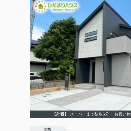
【外観】
スーパーまで徒歩6分！ お買い
-
価格