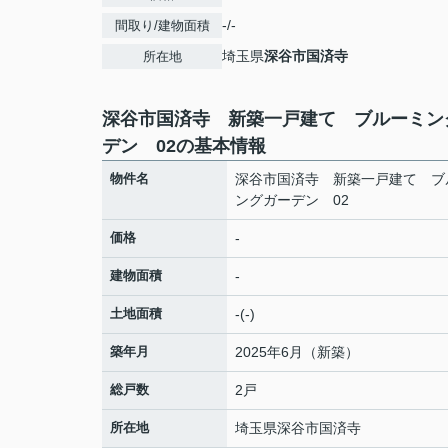
-/-
間取り/建物面積
埼玉県
深谷市
国済寺
所在地
深谷市国済寺 新築一戸建て ブルーミン
デン 02の基本情報
物件名
深谷市国済寺 新築一戸建て ブ
ングガーデン 02
価格
-
建物面積
-
土地面積
-(-)
築年月
2025年6月（新築）
総戸数
2戸
所在地
埼玉県
深谷市
国済寺