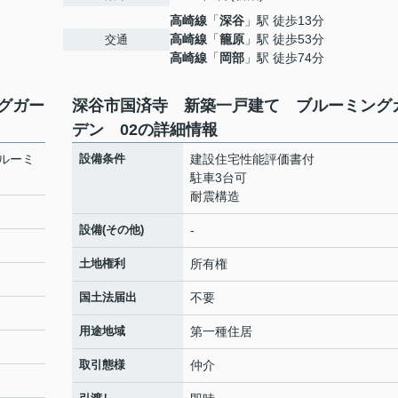
高崎線
「
深谷
」駅 徒歩13分
高崎線
「
籠原
」駅 徒歩53分
交通
高崎線
「
岡部
」駅 徒歩74分
グガー
深谷市国済寺 新築一戸建て ブルーミング
デン 02の詳細情報
ルーミ
設備条件
建設住宅性能評価書付
駐車3台可
耐震構造
設備(その他)
-
土地権利
所有権
国土法届出
不要
用途地域
第一種住居
取引態様
仲介