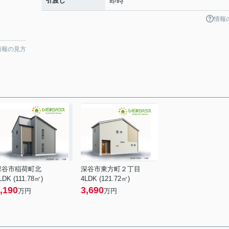
引渡し
即時
情報
情報の見方
深谷市稲荷町北
深谷市東方町２丁目
LDK (111.78㎡)
4LDK (121.72㎡)
,190
3,690
万円
万円