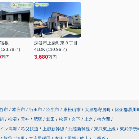
宿根
深谷市上柴町東３丁目
(123.78㎡)
4LDK (110.96㎡)
0
3,680
万円
万円
谷市
/
本庄市
/
行田市
/
羽生市
/
東松山市
/
大里郡寄居町
/
比企郡滑川
組
/
柿沼
/
天神
/
肥塚
/
箕田
/
松原
/
久下
/
上之
/
拾六間
/
イン高海
/
秩父鉄道
/
上越新幹線
/
北陸新幹線
/
東武東上線
/
東武伊勢
/
熊谷
/
鴻巣
/
本庄早稲田
/
本庄
/
岡部
/
吹上
/
上熊谷
/