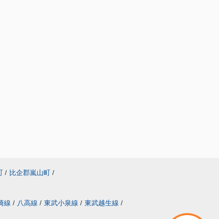
町
/
比企郡嵐山町
/
崎線
/
八高線
/
東武小泉線
/
東武越生線
/