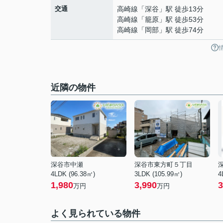
交通
高崎線
「
深谷
」駅 徒歩13分
高崎線
「
籠原
」駅 徒歩53分
高崎線
「
岡部
」駅 徒歩74分
近隣の物件
深谷市中瀬
深谷市東方町５丁目
4LDK (96.38㎡)
3LDK (105.99㎡)
4
1,980
3,990
3
万円
万円
よく見られている物件