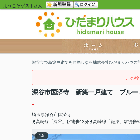
ようこそ
ゲスト
さん
熊谷市で新築戸建てをお探しなら株式会社ひだまりハウス
この物
深谷市国済寺 新築一戸建て ブルー
-
埼玉県
深谷市
国済寺
高崎線「深谷」駅徒歩13分
高崎線「籠原」駅徒歩5
1
/
5