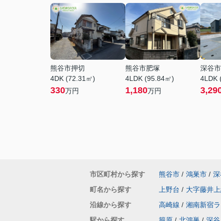
熊谷市押切
熊谷市肥塚
深谷市
4DK (72.31㎡)
4LDK (95.84㎡)
4LDK 
330
1,180
3,29
万円
万円
市区町村から探す
熊谷市
/
鴻巣市
/
深
町名から探す
上野台
/
大字藤井上
沿線から探す
高崎線
/
湘南新宿ラ
駅から探す
籠原
/
北鴻巣
/
深谷